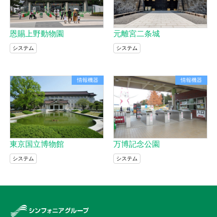
恩賜上野動物園
元離宮二条城
システム
システム
情報機器
情報機器
東京国立博物館
万博記念公園
システム
システム