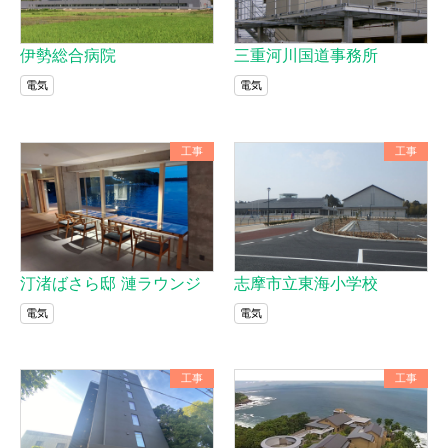
伊勢総合病院
三重河川国道事務所
電気
電気
工事
工事
汀渚ばさら邸 漣ラウンジ
志摩市立東海小学校
電気
電気
工事
工事