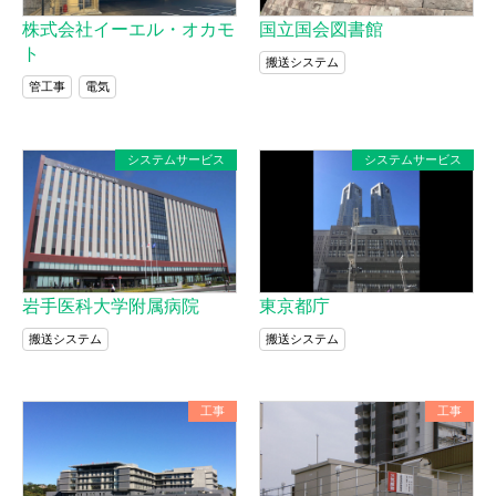
株式会社イーエル・オカモ
国立国会図書館
ト
搬送システム
管工事
電気
システムサービス
システムサービス
岩手医科大学附属病院
東京都庁
搬送システム
搬送システム
工事
工事