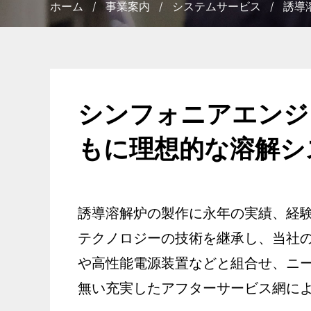
ホーム
/
事業案内
/
システムサービス
/
誘導
シンフォニアエンジ
もに理想的な溶解シ
誘導溶解炉の製作に永年の実績、経
テクノロジーの技術を継承し、当社の
や高性能電源装置などと組合せ、ニ
無い充実したアフターサービス網に