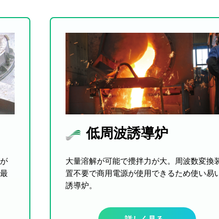
低周波誘導炉
が
大量溶解が可能で攪拌力が大。周波数変換
最
置不要で商用電源が使用できるため使い易
誘導炉。