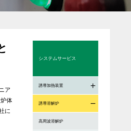
と
システムサービス
誘導加熱装置
ニア
性炉体
誘導溶解炉
社に
高周波溶解炉