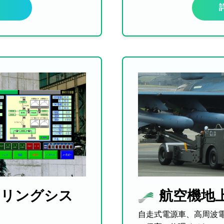
タリングシス
航空機地
自走式電源車、高周波