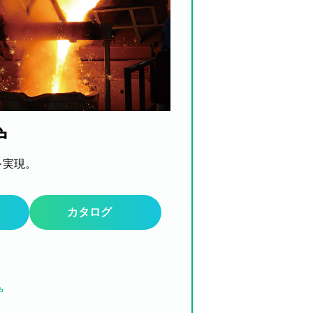
炉
を実現。
カタログ
炉