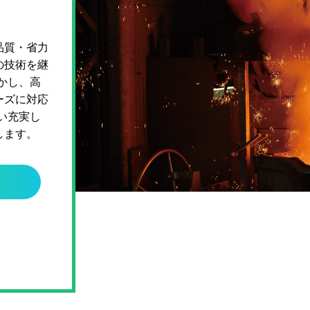
品質・省力
の技術を継
かし、高
ーズに対応
い充実し
します。