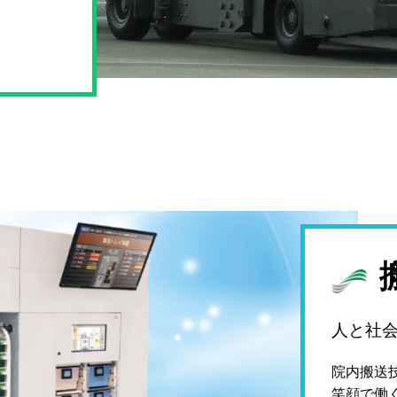
人と社
院内搬送
笑顔で働