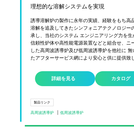
理想的な溶解システムを実現
誘導溶解炉の製作に永年の実績、経験をもち高
溶解を追及してきたシンフォニアテクノロジー
承し、当社のシステム エンジニアリング力を生
信頼性炉体や高性能電源装置などと組合せ、ニ
した高周波誘導炉及び低周波誘導炉を他社に 無
たアフターサービス網により安心と供に提供致
詳細を見る
カタログ
製品リンク
高周波誘導炉
低周波誘導炉