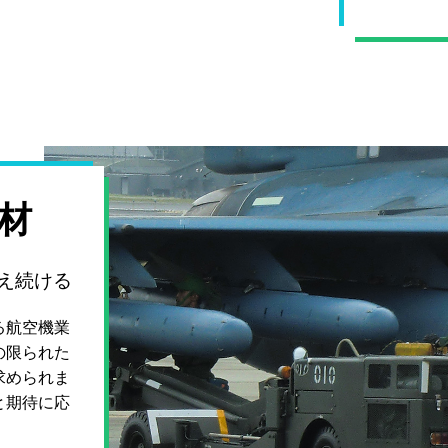
材
え続ける
る航空機業
の限られた
求められま
と期待に応