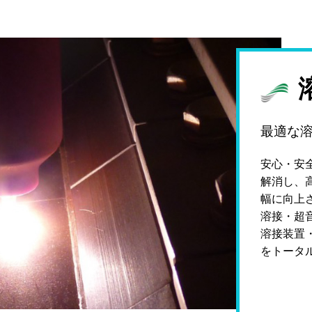
最適な
安心・安
解消し、
幅に向上
溶接・超
溶接装置
をトータ