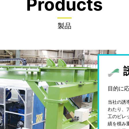
Products
製品
⽬的に
当社の誘
わたり、
工のビレ
績を積み